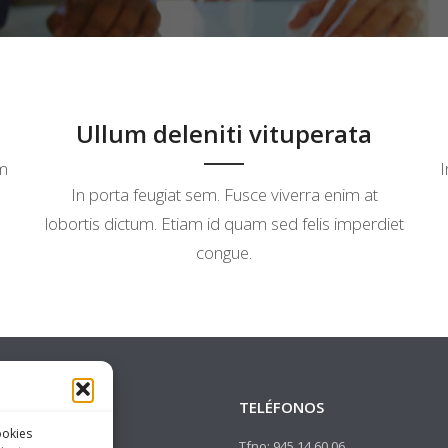
Ullum deleniti vituperata
im
I
In porta feugiat sem. Fusce viverra enim at
lobortis dictum. Etiam id quam sed felis imperdiet
congue.
IÓN
TELÉFONOS
ookies
uri, 13 1ºD 01008
Tfno: 945 14 60 06