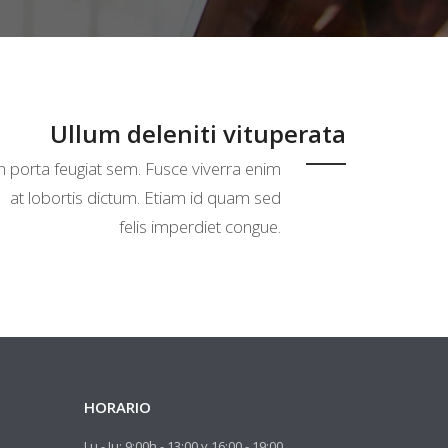
Ullum deleniti vituperata
n porta feugiat sem. Fusce viverra enim
at lobortis dictum. Etiam id quam sed
felis imperdiet congue.
HORARIO
Lu - Ju: 9:00h - 13:00 y 16:00 - 19:00