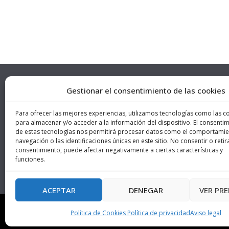
Gestionar el consentimiento de las cookies
DIRECC
Para ofrecer las mejores experiencias, utilizamos tecnologías como las c
c/Landaz
para almacenar y/o acceder a la información del dispositivo. El consenti
de estas tecnologías nos permitirá procesar datos como el comportami
Vitoria-
navegación o las identificaciones únicas en este sitio. No consentir o retira
consentimiento, puede afectar negativamente a ciertas características y
funciones.
ACEPTAR
DENEGAR
VER PRE
© 2019 BEDU Asesores y desarrollado por
Burman 
Política de Cookies
Política de privacidad
Aviso legal