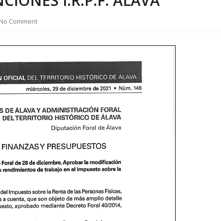
IONES I.R.P.F. ALAVA
No Comment