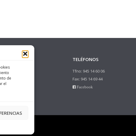
IÓN
TELÉFONOS
ookies
uri, 13 1ºD 01008
Tfno: 945 14 60 06
miento
ento de
Gasteiz
Fax: 945 14 69 44
r el
Facebook
FERENCIAS
Comunicación